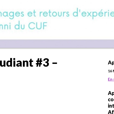
udiant #3 –
Ap
16 
En 
Ap
co
in
Af