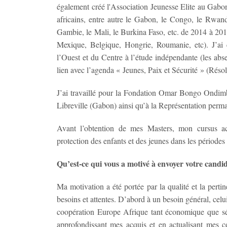
également créé l'Association Jeunesse Elite au Gabon 
africains, entre autre le Gabon, le Congo, le Rwan
Gambie, le Mali, le Burkina Faso, etc. de 2014 à 201
Mexique, Belgique, Hongrie, Roumanie, etc). J’ai c
l’Ouest et du Centre à l’étude indépendante (les abs
lien avec l’agenda « Jeunes, Paix et Sécurité » (Ré
J’ai travaillé pour la Fondation Omar Bongo Ondimba
Libreville (Gabon) ainsi qu’à la Représentation pe
Avant l’obtention de mes Masters, mon cursus aca
protection des enfants et des jeunes dans les périodes
Qu’est-ce qui vous a motivé à envoyer votre cand
Ma motivation a été portée par la qualité et la per
besoins et attentes. D’abord à un besoin général, ce
coopération Europe Afrique tant économique que séc
approfondissant mes acquis et en actualisant mes co